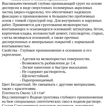
Высококачественный глубоко проникающий грунт на основе
дисперсии в виде сверхтонких полимерных акриловых
частиц (акрил-гидрозоль), что обеспечивает надежную
фиксацию и проникновение в большинство проблемных
основ с тонкой структурой пор. Для внутренних и наружных
работ. Применяется для грунтования мелкопористых
впитывающих и осыпающихся оснований: штукатурка, бетон,
кирпичная кладка, волокнистый цемент, гипсокартон, старых,
слегка мелящихся оснований, а также прочных
дисперсионных и минеральных покрытий с нормальной
впитываемостью.
Свойства - Глубокое проникновение в основание и его
укрепление.
- Адгезия на мелкопористых поверхностях.
- Возможность разбавления до 1:4.
- Легкое нанесение и быстрое высыхание.
- Не содержит растворитель.
- Щелочестойкий.
- Паропроницаемый.
Цвет Бесцветный. Не смешивать с другими материалами,
также с красителями.
Плотность Около 1,0 г/см³
Вид связующего Водная грунтовка глубокого проникновения
на базе специальных синтетических смол в водном растворе.
Состав Сополимерная акриловая дисперсия, консервант,