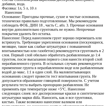
добавки, вода.
Фасовка: 1л, 5 л, 10 л
Нанесение
Основание: Пригодны прочные, сухие и чистые основания,
технически правильно подготовленные. Мы рекомендуем
соблюдать ФОБ, ДИН 18 , часть С, абз. 3. Прочные основания
внутри дополнительно грунтовать не нужно. Непрочные
покрытия удалить без остатка.
Нанесение: Перед нанесением грунт хорошо перемешать или
встряхнуть. Требующие укрепления основания (пескующиеся,
мелящие, такие как слабые штукатурки с повышенной
впитываемостью или газобетон) рекомендуется грунтовать в 2
слоя. Первый слой обильно обработать разбавленным до 1:4
грунтом, после высыхания первого слоя нанести второй слой
неразбавленного грунта. В остальных случаях рекомендуется
применение грунта в неразбавленном виде или разбавленным
водой до макс. 1:1 в один слой. На маловпитывающих
основаниях следует провести тест впитывания грунта. Не
допускается образование глянцевой поверхности. С учетом
результата теста выбрать пропорцию разбавления. Не
применять при температуре ниже +5°С. Нанесение
следующих слоев: все дисперсионные краски и синтетические
штукатурки марки düfa. Наносить, как и все грунтовки,
кистью. Также возможно нанесение валиком или