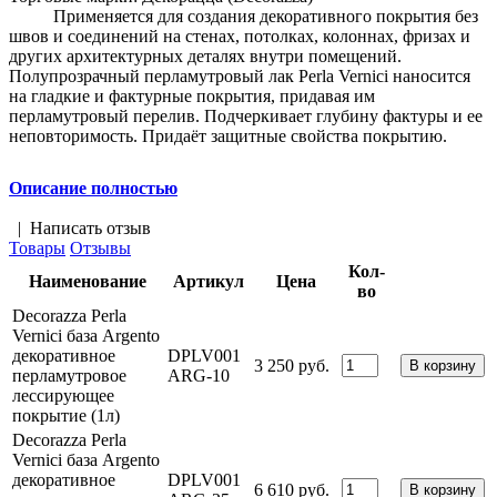
Применяется для создания декоративного покрытия без
швов и соединений на стенах, потолках, колоннах, фризах и
других архитектурных деталях внутри помещений.
Полупрозрачный перламутровый лак Perla Vernici наносится
на гладкие и фактурные покрытия, придавая им
перламутровый перелив. Подчеркивает глубину фактуры и ее
неповторимость. Придаёт защитные свойства покрытию.
Описание полностью
|
Написать отзыв
Товары
Отзывы
Кол-
Наименование
Артикул
Цена
во
Decorazza Perla
Vernici база Argento
декоративное
DPLV001
3 250 руб.
перламутровое
ARG-10
лессирующее
покрытие (1л)
Decorazza Perla
Vernici база Argento
декоративное
DPLV001
6 610 руб.