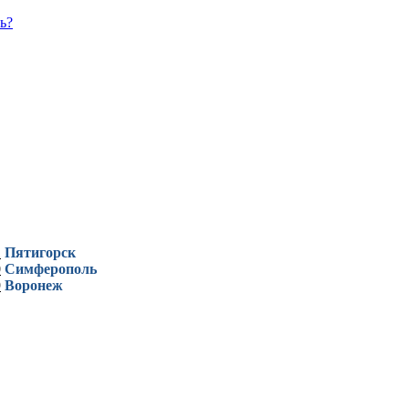
ь?
1
Пятигорск
0
Симферополь
9
Воронеж