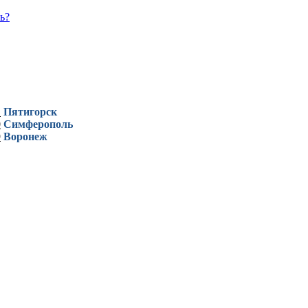
ь?
1
Пятигорск
0
Симферополь
9
Воронеж