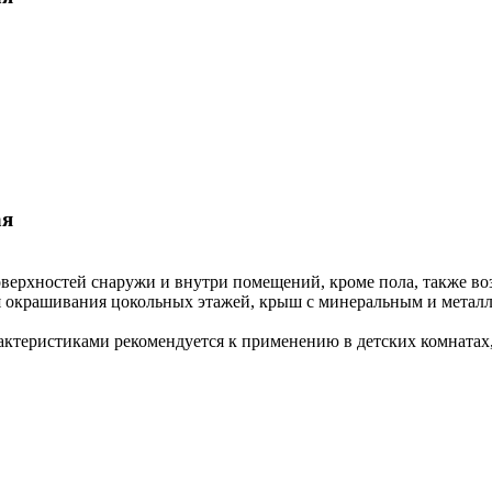
ая
верхностей снаружи и внутри помещений, кроме пола, также воз
 окрашивания цокольных этажей, крыш с минеральным и металл
рактеристиками рекомендуется к применению в детских комната
м воздействиям;
е металлических;