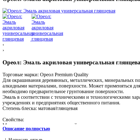
‹
›
Ореол: Эмаль акриловая универсальная глянцев
Торговые марки:
Ореол Premium Quality
Для окрашивания деревянных, металлических, минеральных по
алкидными материалами, поверхности. Может применяться для
необходимо предварительное грунтование поверхности.
Эмаль в соответствии с техническими и технологическими ха
учреждениях и предприятиях общественного питания.
Степень блеска: матовая/глянцевая
Свойства:
Можно наносить поверх алкидной краски;
Описание полностью
Ровное матовое/глянцевое покрытие, устойчивое к атмосферны
Универсальная - подходит для любых поверхностей, в том числ
|
Написать отзыв