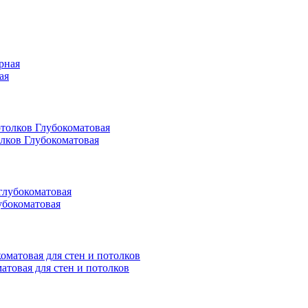
ая
олков Глубокоматовая
убокоматовая
матовая для стен и потолков