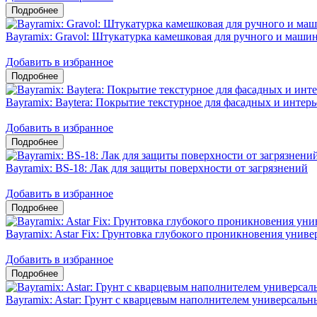
Bayramix: Gravol: Штукатурка камешковая для ручного и маши
Добавить в избранное
Bayramix: Baytera: Покрытие текстурное для фасадных и интерь
Добавить в избранное
Bayramix: ВS-18: Лак для защиты поверхности от загрязнений
Добавить в избранное
Bayramix: Astar Fix: Грунтовка глубокого проникновения унив
Добавить в избранное
Bayramix: Astar: Грунт с кварцевым наполнителем универсаль