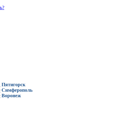
ь?
1
Пятигорск
0
Симферополь
9
Воронеж