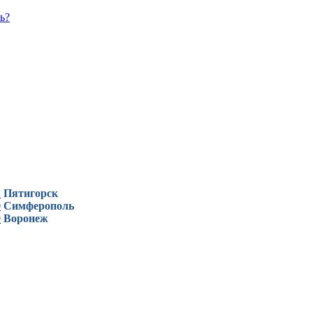
ь?
1
Пятигорск
0
Симферополь
9
Воронеж