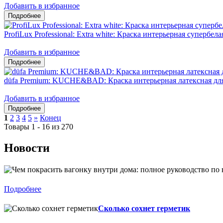
Добавить в избранное
ProfiLux Professional: Extra white: Краска интерьерная супербел
Добавить в избранное
düfa Premium: KUCHE&BAD: Краска интерьерная латексная дл
Добавить в избранное
1
2
3
4
5
»
Конец
Товары 1 - 16 из 270
Новости
Подробнее
Сколько сохнет герметик