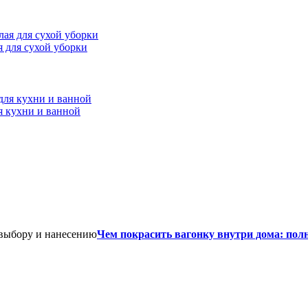
ая для сухой уборки
я кухни и ванной
Чем покрасить вагонку внутри дома: пол