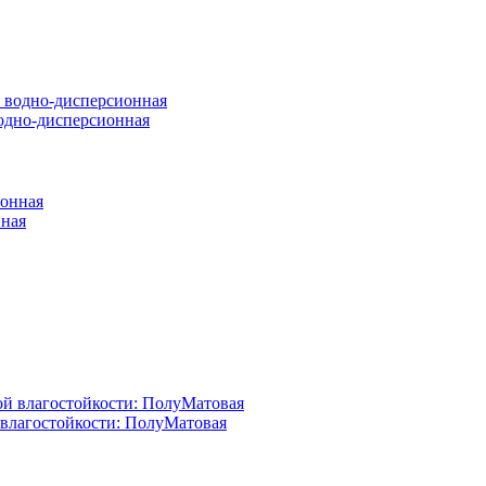
 водно-дисперсионная
нная
й влагостойкости: ПолуМатовая