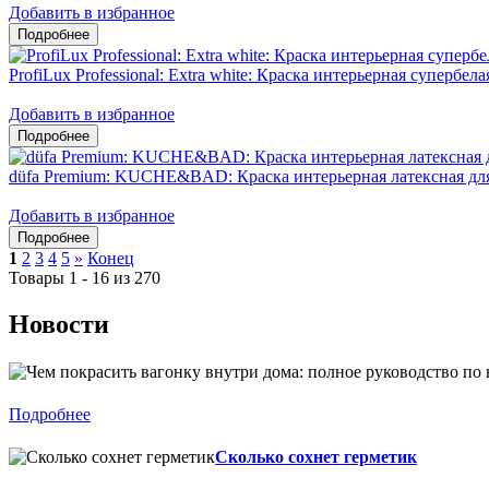
Добавить в избранное
ProfiLux Professional: Extra white: Краска интерьерная супербел
Добавить в избранное
düfa Premium: KUCHE&BAD: Краска интерьерная латексная дл
Добавить в избранное
1
2
3
4
5
»
Конец
Товары 1 - 16 из 270
Новости
Подробнее
Сколько сохнет герметик