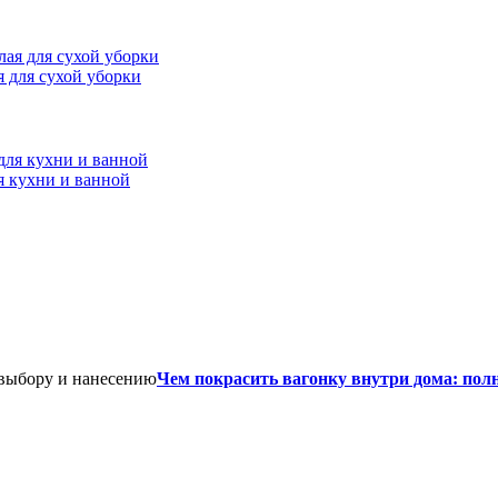
ая для сухой уборки
я кухни и ванной
Чем покрасить вагонку внутри дома: пол