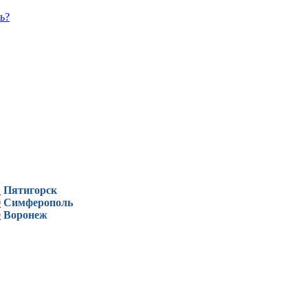
ь?
1
Пятигорск
0
Симферополь
9
Воронеж