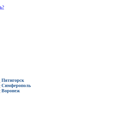
ь?
1
Пятигорск
0
Симферополь
9
Воронеж