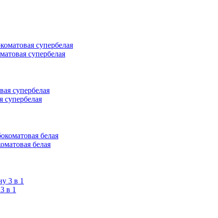
оматовая супербелая
я супербелая
коматовая белая
 в 1