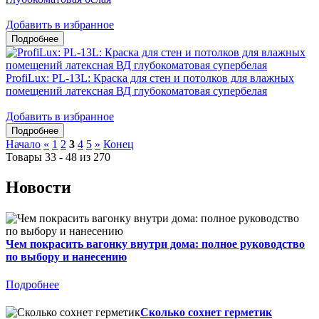
Добавить в избранное
ProfiLux: PL-13L: Краска для стен и потолков для влажных
помещений латексная ВД глубокоматовая супербелая
Добавить в избранное
Начало
«
1
2
3
4
5
»
Конец
Товары 33 - 48 из 270
Новости
Чем покрасить вагонку внутри дома: полное руководство
по выбору и нанесению
Подробнее
Сколько сохнет герметик