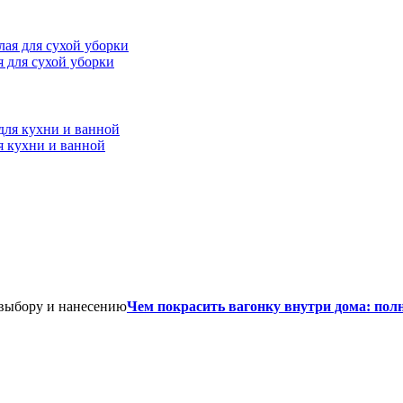
ая для сухой уборки
я кухни и ванной
Чем покрасить вагонку внутри дома: пол