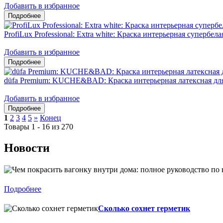
Добавить в избранное
ProfiLux Professional: Extra white: Краска интерьерная супербел
Добавить в избранное
düfa Premium: KUCHE&BAD: Краска интерьерная латексная дл
Добавить в избранное
1
2
3
4
5
»
Конец
Товары 1 - 16 из 270
Новости
Подробнее
Сколько сохнет герметик