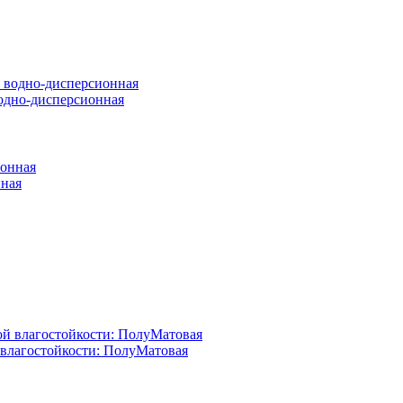
 водно-дисперсионная
нная
й влагостойкости: ПолуМатовая