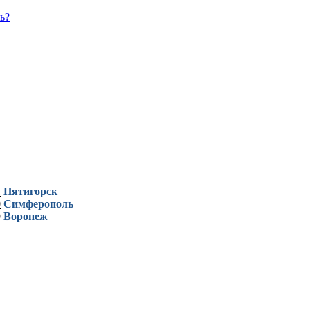
ь?
1
Пятигорск
0
Симферополь
9
Воронеж