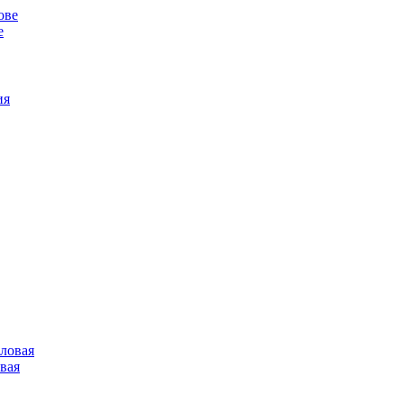
е
овая