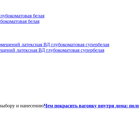
убокоматовая белая
мещений латексная ВД глубокоматовая супербелая
Чем покрасить вагонку внутри дома: пол