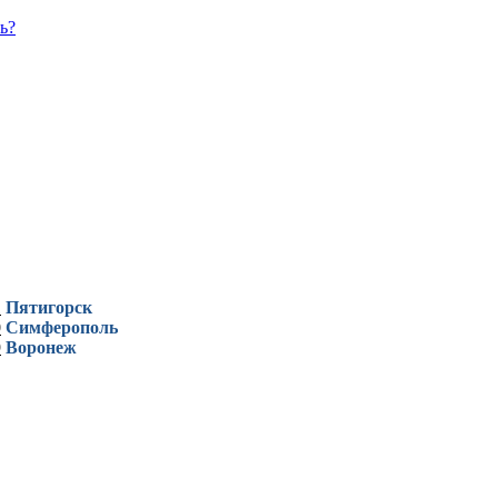
ь?
1
Пятигорск
0
Симферополь
9
Воронеж