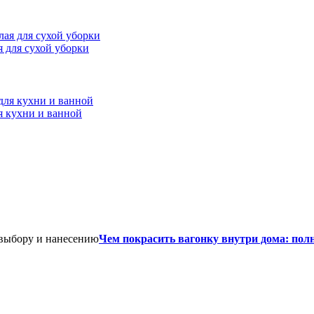
ая для сухой уборки
я кухни и ванной
Чем покрасить вагонку внутри дома: пол