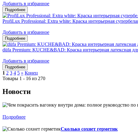
Добавить в избранное
ProfiLux Professional: Extra white: Краска интерьерная супербел
Добавить в избранное
düfa Premium: KUCHE&BAD: Краска интерьерная латексная дл
Добавить в избранное
1
2
3
4
5
»
Конец
Товары 1 - 16 из 270
Новости
Подробнее
Сколько сохнет герметик