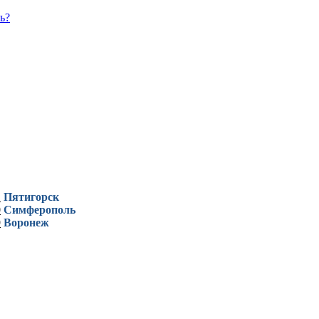
ь?
1
Пятигорск
0
Симферополь
9
Воронеж