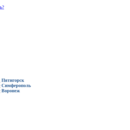
ь?
1
Пятигорск
0
Симферополь
9
Воронеж