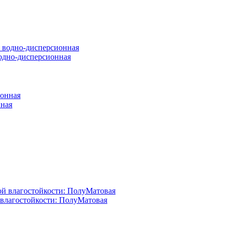
 водно-дисперсионная
нная
й влагостойкости: ПолуМатовая