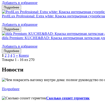
Добавить в избранное
ProfiLux Professional: Extra white: Краска интерьерная супербел
Добавить в избранное
düfa Premium: KUCHE&BAD: Краска интерьерная латексная дл
Добавить в избранное
1
2
3
4
5
»
Конец
Товары 1 - 16 из 270
Новости
Подробнее
Сколько сохнет герметик