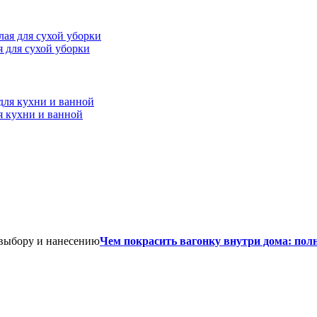
ая для сухой уборки
я кухни и ванной
Чем покрасить вагонку внутри дома: пол