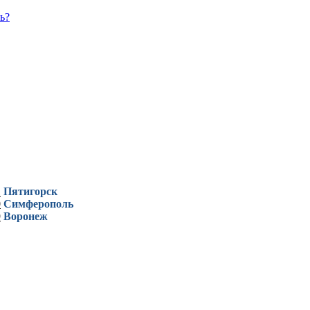
ь?
1
Пятигорск
0
Симферополь
9
Воронеж