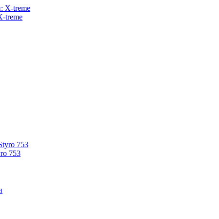
X-treme
ro 753