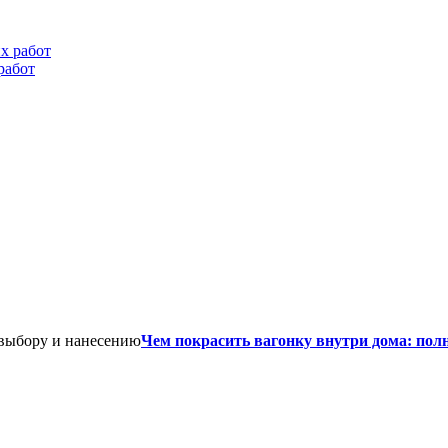
работ
Чем покрасить вагонку внутри дома: пол