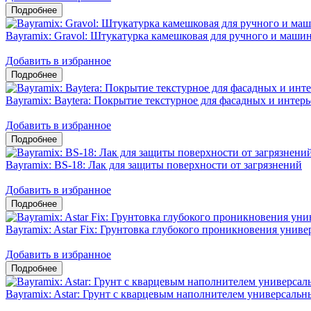
Bayramix: Gravol: Штукатурка камешковая для ручного и маши
Добавить в избранное
Bayramix: Baytera: Покрытие текстурное для фасадных и интерь
Добавить в избранное
Bayramix: ВS-18: Лак для защиты поверхности от загрязнений
Добавить в избранное
Bayramix: Astar Fix: Грунтовка глубокого проникновения унив
Добавить в избранное
Bayramix: Astar: Грунт с кварцевым наполнителем универсаль