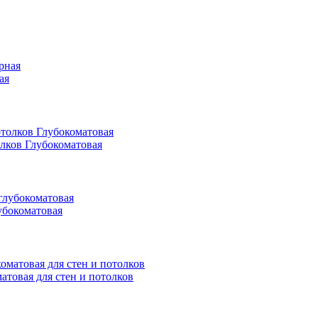
ая
олков Глубокоматовая
убокоматовая
матовая для стен и потолков