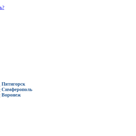
ь?
1
Пятигорск
0
Симферополь
9
Воронеж