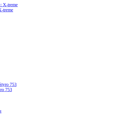
X-treme
ro 753