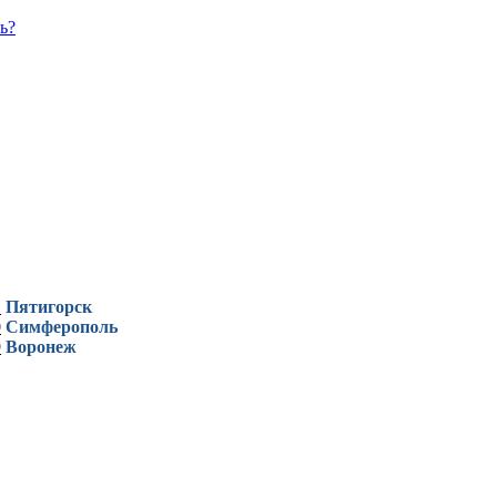
ь?
1
Пятигорск
0
Симферополь
9
Воронеж