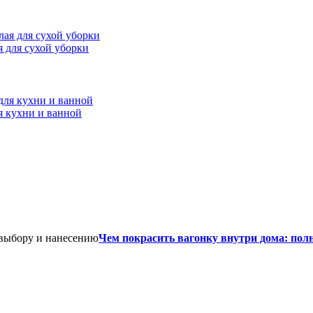
ая для сухой уборки
я кухни и ванной
Чем покрасить вагонку внутри дома: пол