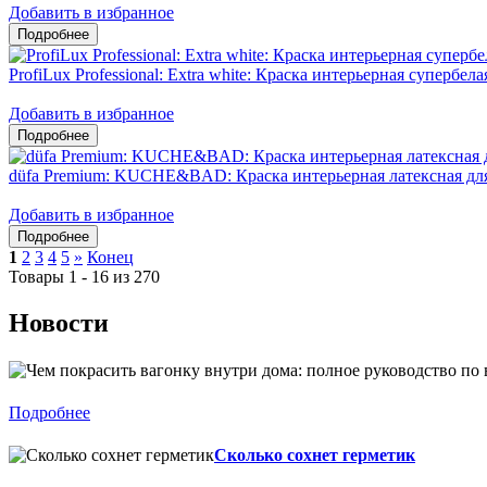
Добавить в избранное
ProfiLux Professional: Extra white: Краска интерьерная супербел
Добавить в избранное
düfa Premium: KUCHE&BAD: Краска интерьерная латексная дл
Добавить в избранное
1
2
3
4
5
»
Конец
Товары 1 - 16 из 270
Новости
Подробнее
Сколько сохнет герметик