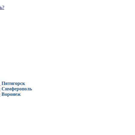
ь?
1
Пятигорск
0
Симферополь
9
Воронеж