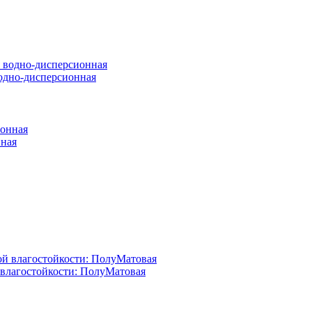
 водно-дисперсионная
нная
й влагостойкости: ПолуМатовая