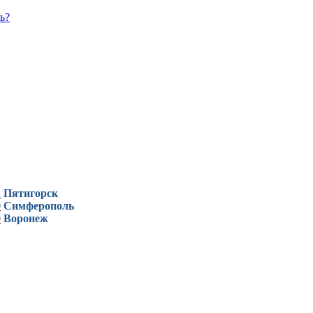
ь?
1
Пятигорск
0
Симферополь
9
Воронеж