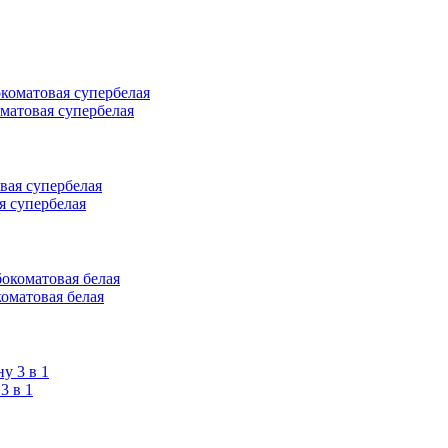
оматовая супербелая
я супербелая
коматовая белая
 в 1