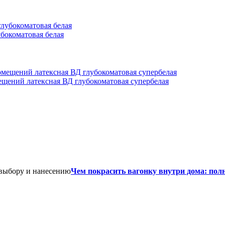
убокоматовая белая
мещений латексная ВД глубокоматовая супербелая
Чем покрасить вагонку внутри дома: пол