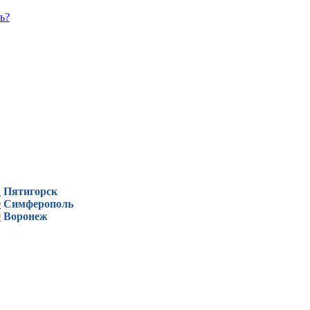
ь?
1
Пятигорск
0
Симферополь
9
Воронеж