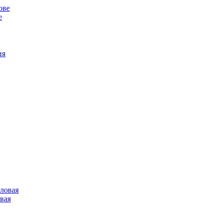
е
овая