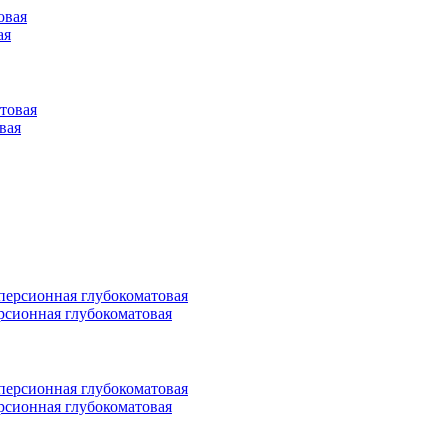
ая
овая
персионная глубокоматовая
персионная глубокоматовая