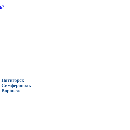
ь?
1
Пятигорск
0
Симферополь
9
Воронеж