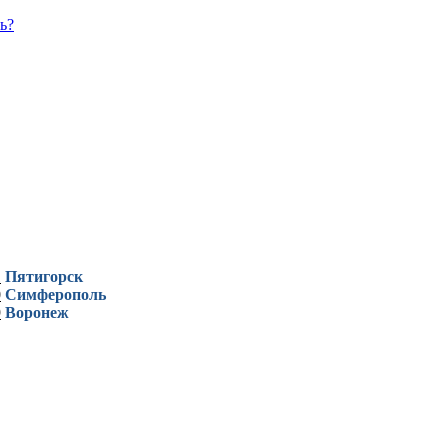
ь?
1
Пятигорск
0
Симферополь
9
Воронеж