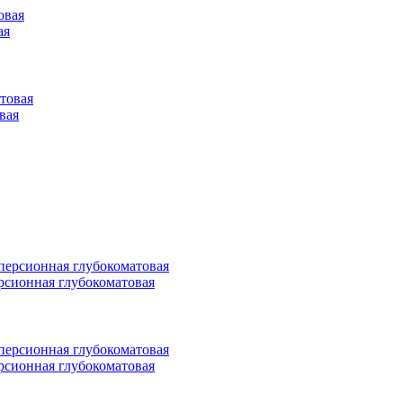
ая
овая
персионная глубокоматовая
персионная глубокоматовая