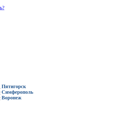
ь?
1
Пятигорск
0
Симферополь
9
Воронеж