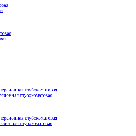
ая
овая
персионная глубокоматовая
персионная глубокоматовая