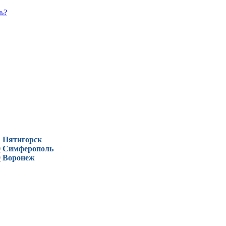
ь?
1
Пятигорск
0
Симферополь
9
Воронеж