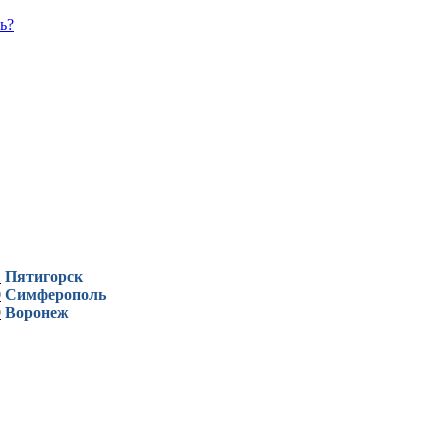
ь?
1
Пятигорск
0
Симферополь
9
Воронеж