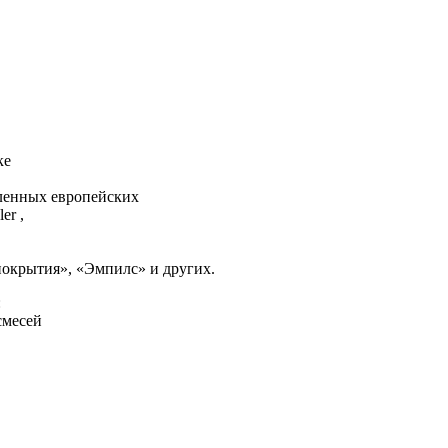
нке
вленных европейских
er ,
окрытия», «Эмпилс» и других.
:
смесей