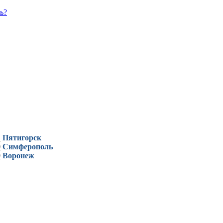
ь?
1
Пятигорск
0
Симферополь
9
Воронеж