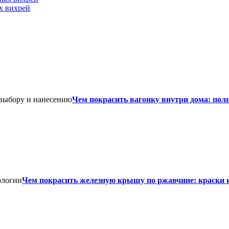
х вихрей
Чем покрасить вагонку внутри дома: пол
Чем покрасить железную крышу по ржавчине: краски 