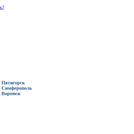
ь?
1
Пятигорск
0
Симферополь
9
Воронеж