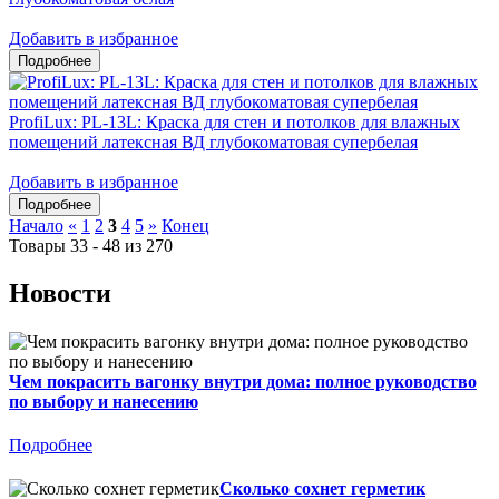
Добавить в избранное
ProfiLux: PL-13L: Краска для стен и потолков для влажных
помещений латексная ВД глубокоматовая супербелая
Добавить в избранное
Начало
«
1
2
3
4
5
»
Конец
Товары 33 - 48 из 270
Новости
Чем покрасить вагонку внутри дома: полное руководство
по выбору и нанесению
Подробнее
Сколько сохнет герметик