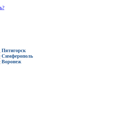
ь?
1
Пятигорск
0
Симферополь
9
Воронеж