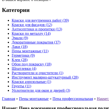
Категории
Краски для внутренних работ (39)
Краски для фасадов (12)
Антисептики и пропитки (13)
Краски по металлу (14)
Эмали (9)
Декоративные покрытия (37)
Лаки (18)
Пены монтажные (11)
Герметики (9)
Клеи (28)
Обои под покраску (18)
Шпатлевки (4)
Растворители и очистители (1)
Инструмент малярно-штукатурный (28)
Краски аэрозольные (1)
Грунты (11)
Уплотнители для окон и дверей (3)
Главная
»
Пены монтажные
»
Пена профессиональная
»
Hauser
Hauser: Пена всесезонная профессиональная пол