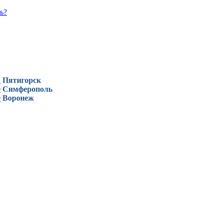
ь?
1
Пятигорск
0
Симферополь
9
Воронеж