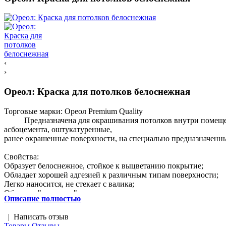
‹
›
Ореол: Краска для потолков белоснежная
Торговые марки:
Ореол Premium Quality
Предназначена для окрашивания потолков внутри помещений 
асбоцемента, оштукатуренные,
ранее окрашенные поверхности, на специально предназначенны
Свойства:
Образует белоснежное, стойкое к выцветанию покрытие;
Обладает хорошей адгезией к различным типам поверхности;
Легко наносится, не стекает с валика;
Образует "дышащее" покрытие;
Описание полностью
Скрывает косметические дефекты поверхности.
|
Написать отзыв
Характеристики:
Товары
Отзывы