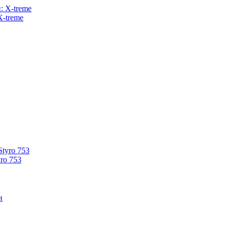
X-treme
ro 753