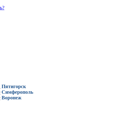
ь?
1
Пятигорск
0
Симферополь
9
Воронеж