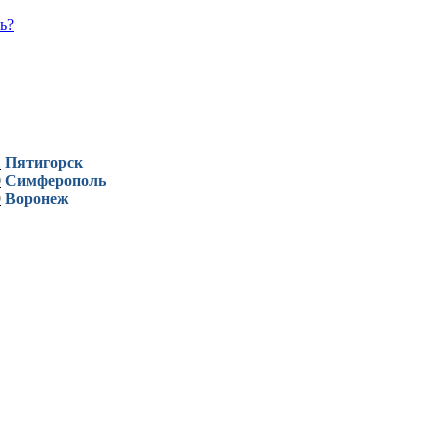
ь?
1
Пятигорск
0
Симферополь
9
Воронеж