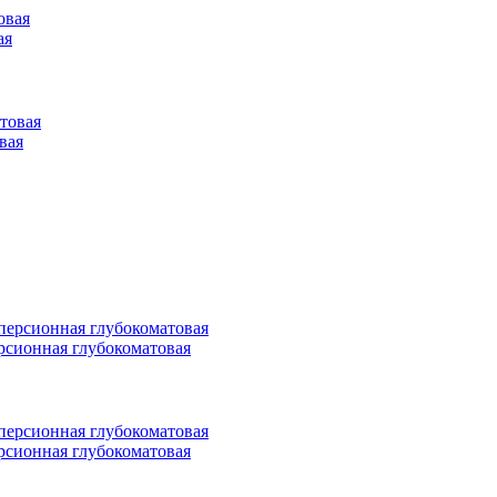
ая
овая
персионная глубокоматовая
персионная глубокоматовая