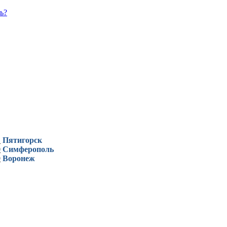
ь?
1
Пятигорск
0
Симферополь
9
Воронеж