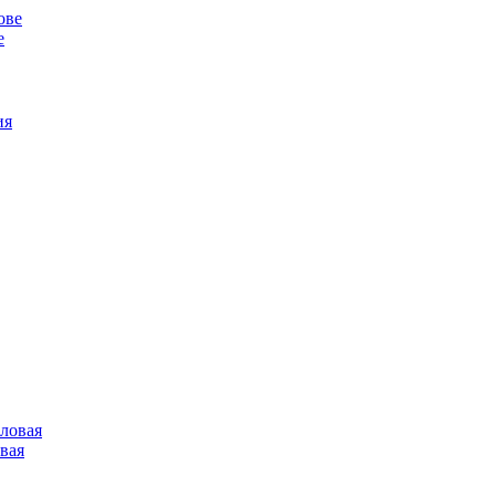
е
овая