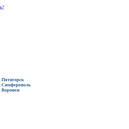
ь?
1
Пятигорск
0
Симферополь
9
Воронеж