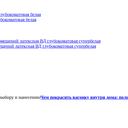
убокоматовая белая
мещений латексная ВД глубокоматовая супербелая
Чем покрасить вагонку внутри дома: пол