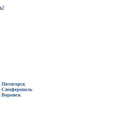
ь?
1
Пятигорск
0
Симферополь
9
Воронеж