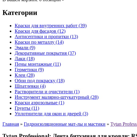
Категории
Краски для внутренних работ (39)
Краски для фасадов (12)
Антисептики и пропитки (13)
Краски по металлу (14)
Эмали (9)
Декоративные покрытия (37)
Лаки (18)
Пены монтажные (11)
Герметики (9)
Клеи (28)
Обои под покраску (18)
Шпатлевки (4)
Растворители и очистители (1)
Инструмент малярно-штукатурный (28)
Краски аэрозольные (1)
Грунты (11)
Уплотнители для окон и дверей (3)
Главная
»
Гидроизоляционные мат-лы и мастики
»
Tytan Profes
Tytan Professional: Лента битумная для кровли: 