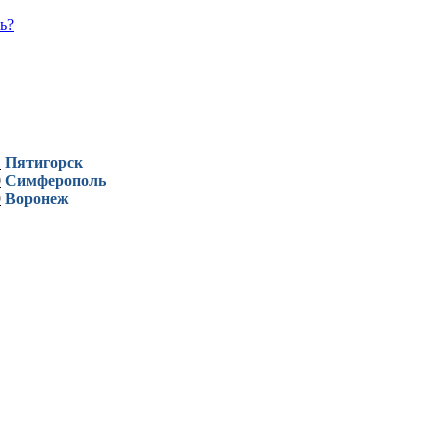
ь?
1
Пятигорск
0
Симферополь
9
Воронеж