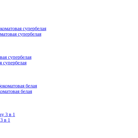
оматовая супербелая
я супербелая
коматовая белая
 в 1