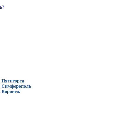
ь?
1
Пятигорск
0
Симферополь
9
Воронеж