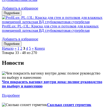
Добавить в избранное
ProfiLux: PL-13L: Краска для стен и потолков для влажных
помещений латексная ВД глубокоматовая супербелая
Добавить в избранное
Начало
«
1
2
3
4
5
»
Конец
Товары 33 - 48 из 270
Новости
Чем покрасить вагонку внутри дома: полное руководство
по выбору и нанесению
Подробнее
Сколько сохнет герметик