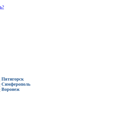
ь?
1
Пятигорск
0
Симферополь
9
Воронеж