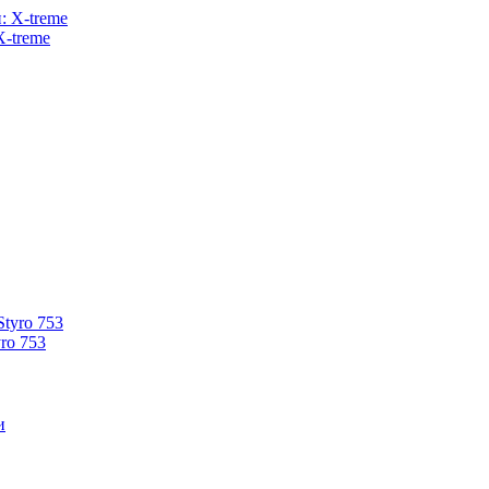
X-treme
ro 753