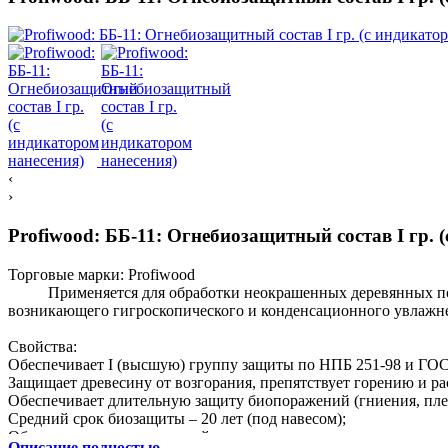
‹
›
Profiwood: ББ-11: Огнебиозащитный состав I гр. 
Торговые марки:
Profiwood
Применяется для обработки неокрашенных деревянных повер
возникающего гигроскопического и конденсационного увлажнен
Свойства:
Обеспечивает I (высшую) группу защиты по НПБ 251-98 и ГОС
Защищает древесину от возгорания, препятствует горению и р
Обеспечивает длительную защиту биопоражений (гниения, плес
Средний срок биозащиты – 20 лет (под навесом);
Обладает отпугивающим действием против насекомых-вредите
Описание полностью