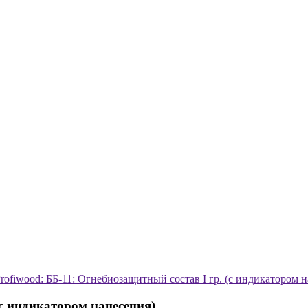
rofiwood: ББ-11: Огнебиозащитный состав I гр. (с индикатором 
(с индикатором нанесения)