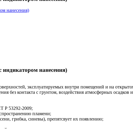
(с индикатором нанесения)
хностей, эксплуатируемых внутри помещений и на открытом в
ия без контакта с грунтом, воздействия атмосферных осадков и
Т Р 53292-2009;
аспространению пламени;
ени, грибка, синевы), препятсвует их появлению;
лей;