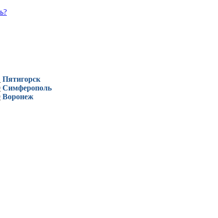
ь?
1
Пятигорск
0
Симферополь
9
Воронеж