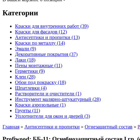
Категории
Краски для внутренних работ (39)
Краски для фасадов (12)
Антисептики и пропитки (13)
Краски по металлу (14)
Эмали (9)
Декоративные покрытия (37)
Лаки (18)
Пены монтажные (11)
Герметики (9)
Клеи (28)
Обои под покраску (18)
Шпатлевки (4)
Растворители и очистители (1)
Инструмент малярно-штукатурный (28)
Краски аэрозольные (1)
Грунты (11)
Уплотнители для окон и дверей (3)
Главная
»
Антисептики и пропитки
»
Огнезащитный состав
»
P
Profiwood: ББ-11: Огнебиозащитный состав I гр. 