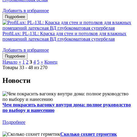
Добавить в избранное
ProfiLux: PL-13L: Краска для стен и потолков для влажных
помещений латексная ВД глубокоматовая супербелая
Добавить в избранное
Начало
«
1
2
3
4
5
»
Конец
Товары 33 - 48 из 270
Новости
Чем покрасить вагонку внутри дома: полное руководство
по выбору и нанесению
Подробнее
Сколько сохнет герметик