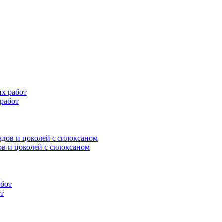
 работ
дов и цоколей c силоксаном
от