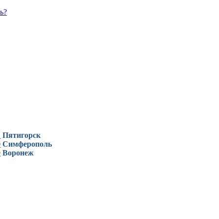
ь?
1
Пятигорск
0
Симферополь
9
Воронеж