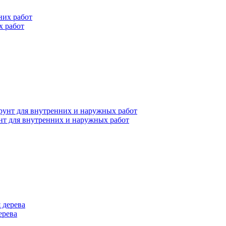
х работ
нт для внутренних и наружных работ
ерева