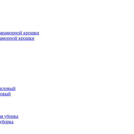
мраморной крошки
ловый
 уборка