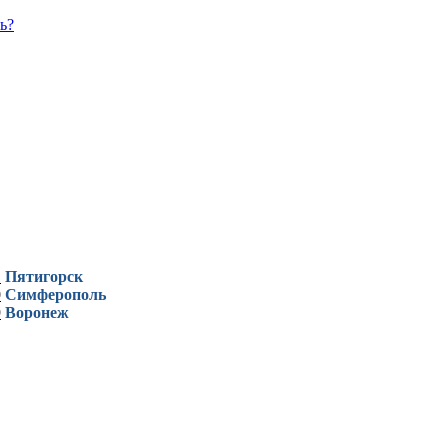
ь?
1
Пятигорск
0
Симферополь
9
Воронеж