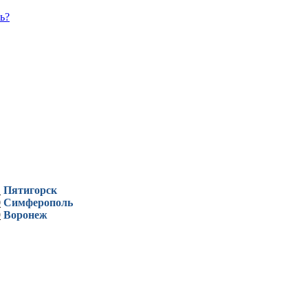
ь?
1
Пятигорск
0
Симферополь
9
Воронеж