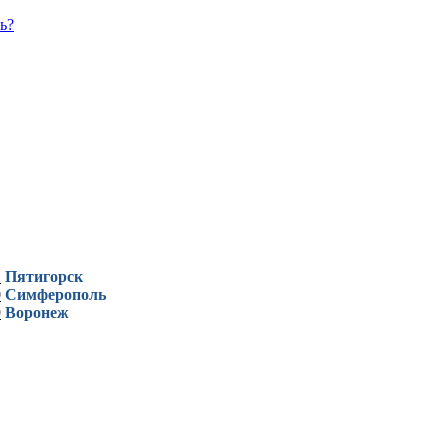
ь?
1
Пятигорск
0
Симферополь
9
Воронеж