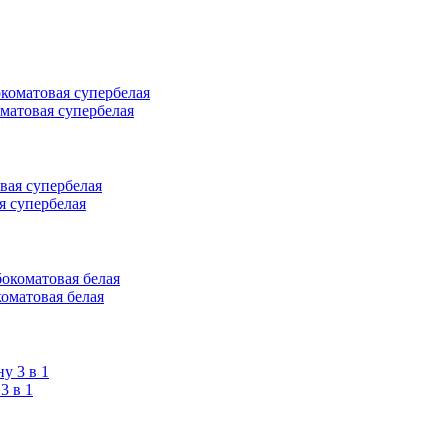
оматовая супербелая
я супербелая
коматовая белая
 в 1