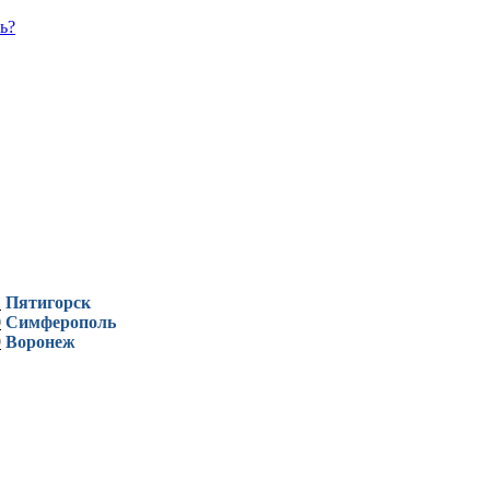
ь?
1
Пятигорск
0
Симферополь
9
Воронеж