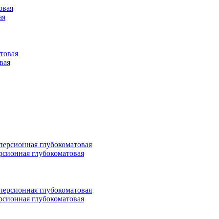
ая
овая
персионная глубокоматовая
персионная глубокоматовая