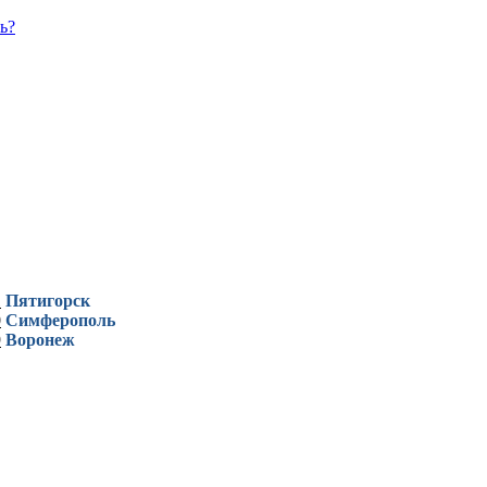
ь?
1
Пятигорск
0
Симферополь
9
Воронеж