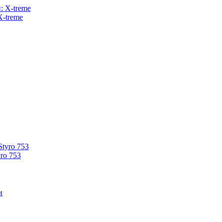
X-treme
ro 753