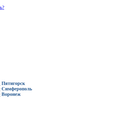
ь?
1
Пятигорск
0
Симферополь
9
Воронеж