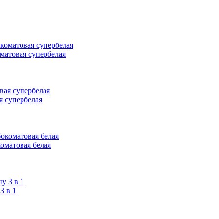
оматовая супербелая
я супербелая
коматовая белая
 в 1