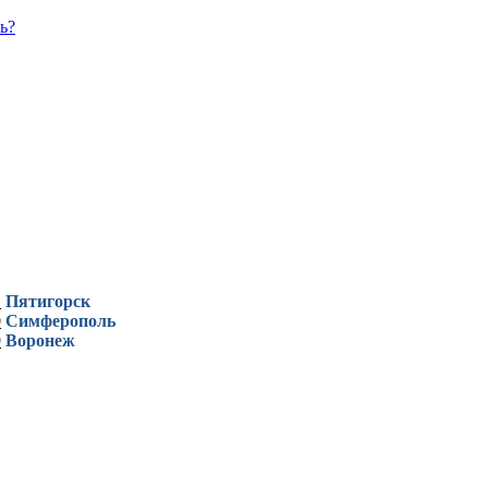
ь?
1
Пятигорск
0
Симферополь
9
Воронеж