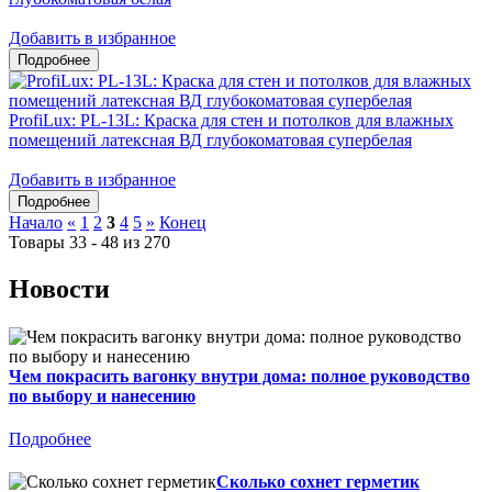
Добавить в избранное
ProfiLux: PL-13L: Краска для стен и потолков для влажных
помещений латексная ВД глубокоматовая супербелая
Добавить в избранное
Начало
«
1
2
3
4
5
»
Конец
Товары 33 - 48 из 270
Новости
Чем покрасить вагонку внутри дома: полное руководство
по выбору и нанесению
Подробнее
Сколько сохнет герметик