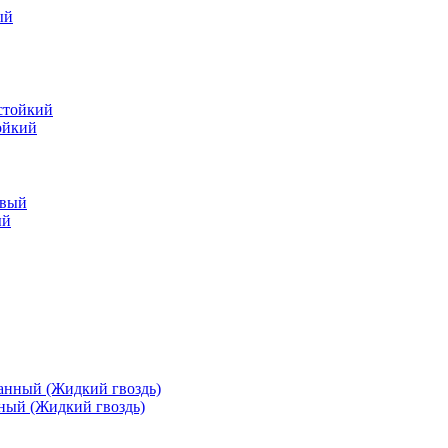
ойкий
ый
ный (Жидкий гвоздь)