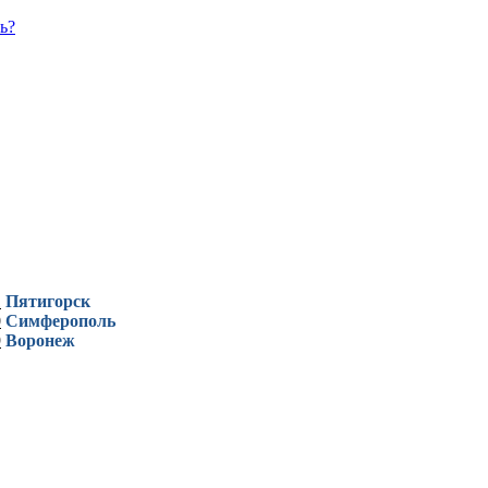
ь?
1
Пятигорск
0
Симферополь
9
Воронеж